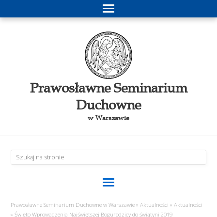
Prawosławne Seminarium
Duchowne
w Warszawie
Prawosławne Seminarium Duchowne w Warszawie
»
Aktualności
»
Aktualności
»
Święto Wprowadzenia Najświętszej Bogurodzicy do świątyni 2019