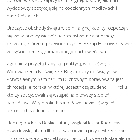
to również święto kaplicy seminaryjnej, w której alumni i
wykładowcy spotykają się na codziennych modlitwach i
nabożeństwach.
Uroczyste obchody święta w seminaryjnej kaplicy rozpoczęły
się we wtorkowy wieczór nabożeństwem całonocnego
czuwania, któremu przewodniczył J. E. Biskup Hajnowski Paweł
w asyście licznie zgromadzonego duchowieństwa.
Zgodnie z przyjętą tradycją i praktyką, w dniu święta
Wprowadzenia Najświętszej Bogurodzicy do świątyni w
Prawosławnym Seminarium Duchownym sprawowana jest
chirotesja lektorska, w której uczestniczą studenci II i III roku,
którzy zdecydowali się wstąpić na pierwszy stopień
kapłaństwa. W tym roku Biskup Paweł udzielił święceń
lektorskich siedmiu alumnom.
Homilię podczas Boskiej Liturgii wygłosił lektor Radosław
Szwedowski, alumn III roku. Kaznodzieja przybliżył zebranym
historię święta z perspektywy drogi duchowego doskonalenia