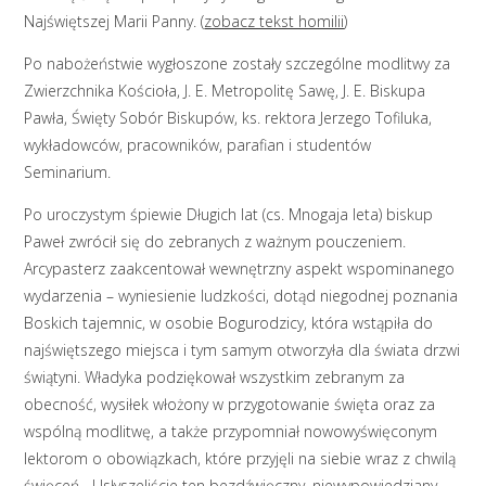
Najświętszej Marii Panny. (
zobacz tekst homilii
)
Po nabożeństwie wygłoszone zostały szczególne modlitwy za
Zwierzchnika Kościoła, J. E. Metropolitę Sawę, J. E. Biskupa
Pawła, Święty Sobór Biskupów, ks. rektora Jerzego Tofiluka,
wykładowców, pracowników, parafian i studentów
Seminarium.
Po uroczystym śpiewie Długich lat (cs. Mnogaja leta) biskup
Paweł zwrócił się do zebranych z ważnym pouczeniem.
Arcypasterz zaakcentował wewnętrzny aspekt wspominanego
wydarzenia – wyniesienie ludzkości, dotąd niegodnej poznania
Boskich tajemnic, w osobie Bogurodzicy, która wstąpiła do
najświętszego miejsca i tym samym otworzyła dla świata drzwi
świątyni. Władyka podziękował wszystkim zebranym za
obecność, wysiłek włożony w przygotowanie święta oraz za
wspólną modlitwę, a także przypomniał nowowyświęconym
lektorom o obowiązkach, które przyjęli na siebie wraz z chwilą
święceń. „Usłyszeliście ten bezdźwięczny, niewypowiedziany