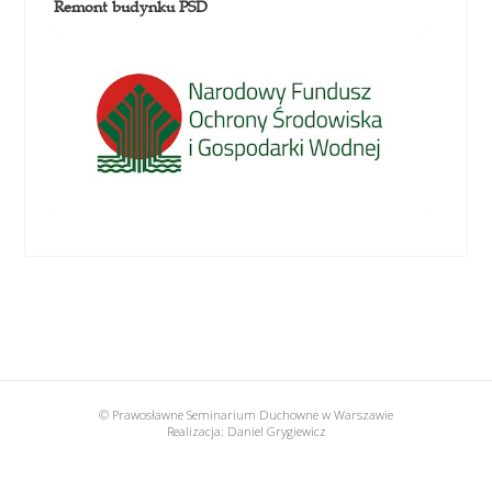
Remont budynku PSD
© Prawosławne Seminarium Duchowne w Warszawie
Realizacja:
Daniel Grygiewicz