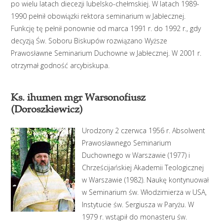
po wielu latach diecezji lubelsko-chełmskiej. W latach 1989-
1990 pełnił obowiązki rektora seminarium w Jabłecznej.
Funkcję tę pełnił ponownie od marca 1991 r. do 1992 r., gdy
decyzją Św. Soboru Biskupów rozwiązano Wyższe
Prawosławne Seminarium Duchowne w Jabłecznej. W 2001 r.
otrzymał godność arcybiskupa.
Ks. ihumen mgr Warsonofiusz
(Doroszkiewicz)
Urodzony 2 czerwca 1956 r. Absolwent
Prawosławnego Seminarium
Duchownego w Warszawie (1977) i
Chrześcijańskiej Akademii Teologicznej
w Warszawie (1982). Naukę kontynuował
w Seminarium św. Włodzimierza w USA,
Instytucie św. Sergiusza w Paryżu. W
1979 r. wstąpił do monasteru św.