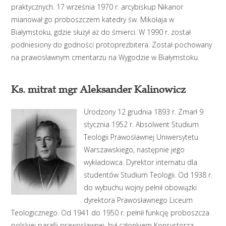
praktycznych. 17 września 1970 r. arcybiskup Nikanor
mianował go proboszczem katedry św. Mikołaja w
Białymstoku, gdzie służył aż do śmierci. W 1990 r. został
podniesiony do godności protoprezbitera. Został pochowany
na prawosławnym cmentarzu na Wygodzie w Białymstoku.
Ks. mitrat mgr Aleksander Kalinowicz
Urodzony 12 grudnia 1893 r. Zmarł 9
stycznia 1952 r. Absolwent Studium
Teologii Prawosławnej Uniwersytetu
Warszawskiego, następnie jego
wykładowca. Dyrektor internatu dla
studentów Studium Teologii. Od 1938 r.
do wybuchu wojny pełnił obowiązki
dyrektora Prawosławnego Liceum
Teologicznego. Od 1941 do 1950 r. pełnił funkcję proboszcza
polskiej parafii prawosławnej, był członkiem Konsystorza