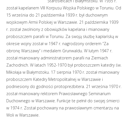
Starosielcach i Białymstoku. W 1935 r.
został kapelanem VIII Korpusu Wojska Polskiego w Toruniu. Od
15 września do 21 października 1939 r. był duchownym
wojskowym Armii Polskiej w Warszawie. 21 października 1939
r. został zwolniony z obowiązków kapelana i mianowany
proboszczem parafii w Toruniu. Za swoją służbę kapłańską w
okresie wojny został w 1947 r. nagrodzony orderem “Za
obronę Warszawy” i medalem Grunwaldu. W lutym 1947 r.
został mianowany administratorem parafii na Ziemiach
Zachodnich. W latach 1952-1970 był proboszczem katedry św.
Mikołaja w Białymstoku. 17 sierpnia 1970 r. został mianowany
proboszczem Katedry Metropolitalnej w Warszawie i
podniesiony do godności protoprezbitera. 21 września 1970 r.
został mianowany rektorem Prawosławnego Seminarium
Duchownego w Warszawie. Funkcje te pełnił do swojej śmierci
w 1974 r. Został pochowany na prawosławnym cmentarzu na
Woli w Warszawie.