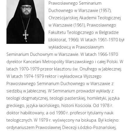
Prawosławnego Seminarium
Duchownego w Warszawie (1957),
Chrześcijańskiej Akademii Teologicznej
w Warszawie (1961), Prawosławnego
Fakultetu Teologicznego w Belgradzie
(doktorat, 1966). W latach 1961-1970 był
wykładowcą w Prawosławnym
Seminarium Duchownym w Warszawie. W latach 1966-1970
dyrektor Kancelarii Metropolity Warszawskiego i całej Polski. W
latach 1970-1979 przeor klasztoru św. Onufrego w Jabłecznej.
W latach 1974-1979 rektor i wykładowca Wyższego
Prawosławnego Seminarium Duchownego w Warszawie z
siedzibą w Jabłecznej. W Seminarium prowadził wykłady z
teologii dogmatycznej, teologii pasterskiej, homiletyki, języka
greckiego, języka łacińskiego, historii Kościoła. Od 1978 r.
doktor habilitowany, a od 1990 r. profesor tytularny nauk
teologicznych. W 1979 r. wyświęcony na biskupa. Był kolejno:
ordynariuszem Prawosławnej Diecezji Łódzko-Poznańskiej,