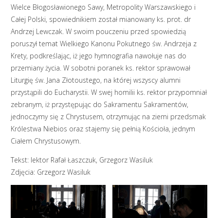
Wielce Błogosławionego Sawy, Metropolity Warszawskiego i
Całej Polski, spowiednikiem został mianowany ks. prot. dr
Andrzej Lewczak. W swoim pouczeniu przed spowiedzią
poruszył temat Wielkiego Kanonu Pokutnego św. Andrzeja z
Krety, podkreślając, iż jego hymnografia nawołuje nas do
przemiany życia. W sobotni poranek ks. rektor sprawował
Liturgię św. Jana Złotoustego, na której wszyscy alumni
przystąpili do Eucharystii. W swej homilii ks. rektor przypomniał
zebranym, iż przystępując do Sakramentu Sakramentów,
jednoczymy się z Chrystusem, otrzymując na ziemi przedsmak
Królestwa Niebios oraz stajemy się pełnią Kościoła, jednym
Ciałem Chrystusowym.
Tekst: lektor Rafał Łaszczuk, Grzegorz Wasiluk
Zdjęcia: Grzegorz Wasiluk