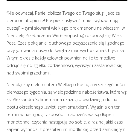
“Nie odwracaj, Panie, oblicza Twego od Twego sługi, jako że
cierpi on utrapienie! Pospiesz usłyszeć mnie i wybaw moją
duszę!” – tymi słowami wielkiego prokimenonu na wieczerni w
Niedzielę Przebaczenia Win (seropustną) rozpoczął się Wielki
Post. Czas pokajania, duchowego oczyszczenia się i godnego
przygotowania duszy do święta Zmartwychwstania Chrystusa.
W tym okresie każdy człowiek powinien na ile to możliwe
odciąć się od zgiełku codzienności, wyciszyć i zastanowić się
nad swoimi grzechami.
Nieodłącznym elementem Wielkiego Postu, a w szczególności
pierwszego tygodnia, są wielogodzinne nabożeństwa, które wg
ks. Aleksandra Schmemanna ukazują prawdziwego ducha
postu określonego „świetlistym smutkiem”. Wyjaśnia on ten
termin w następujący sposób – nabożeństwa są długie i
monotonne, czytania następują po sobie, a raz na jakiś czas
kapłan wychodzi z prezbiterium modlić się przed zamkniętymi