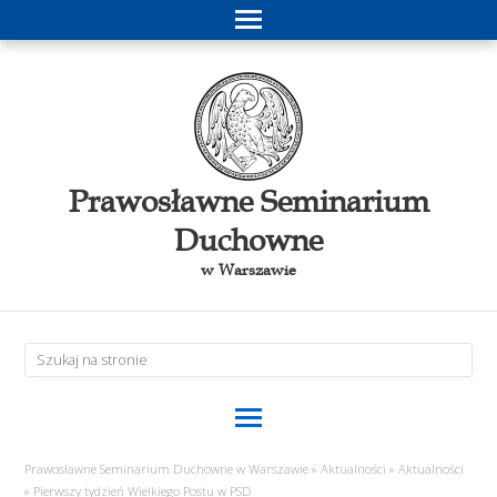
Prawosławne Seminarium
Duchowne
w Warszawie
Prawosławne Seminarium Duchowne w Warszawie
»
Aktualności
»
Aktualności
»
Pierwszy tydzień Wielkiego Postu w PSD