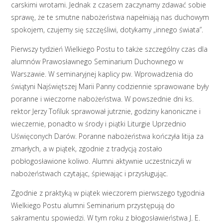
carskimi wrotami. Jednak z czasem zaczynamy zdawać sobie
sprawę, że te smutne nabożeństwa napełniają nas duchowym
spokojem, czujemy się szczęśliwi, dotykamy „innego świata”.
Pierwszy tydzień Wielkiego Postu to także szczególny czas dla
alumnów Prawosławnego Seminarium Duchownego w
Warszawie. W seminaryjnej kaplicy pw. Wprowadzenia do
świątyni Najświętszej Marii Panny codziennie sprawowane były
poranne i wieczorne nabożeństwa. W powszednie dni ks.
rektor Jerzy Tofiluk sprawował jutrznie, godziny kanoniczne i
wieczernie, ponadto w środy i piątki Liturgie Uprzednio
Uświęconych Darów. Poranne nabożeństwa kończyła litija za
zmarłych, a w piątek, zgodnie z tradycją zostało
pobłogosławione koliwo. Alumni aktywnie uczestniczyli w
nabożeństwach czytając, śpiewając i przysługując.
Zgodnie z praktyką w piątek wieczorem pierwszego tygodnia
Wielkiego Postu alumni Seminarium przystępują do
sakramentu spowiedzi. W tym roku z błogosławieństwa J. E.