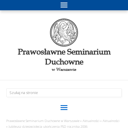
Prawosławne Seminarium
Duchowne
w Warszawie
Prawosławne Seminarium Duchowne w Warszawie
»
Aktualności
»
Aktualności
»
Jubileusz dziesięciolecia ukończenia PSD rocznika 2006