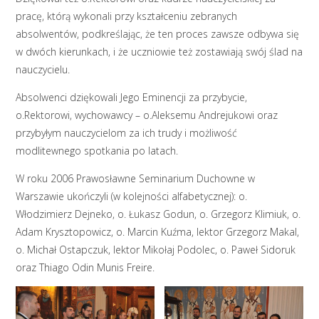
pracę, którą wykonali przy kształceniu zebranych
absolwentów, podkreślając, że ten proces zawsze odbywa się
w dwóch kierunkach, i że uczniowie też zostawiają swój ślad na
nauczycielu.
Absolwenci dziękowali Jego Eminencji za przybycie,
o.Rektorowi, wychowawcy – o.Aleksemu Andrejukowi oraz
przybyłym nauczycielom za ich trudy i możliwość
modlitewnego spotkania po latach.
W roku 2006 Prawosławne Seminarium Duchowne w
Warszawie ukończyli (w kolejności alfabetycznej): o.
Włodzimierz Dejneko, o. Łukasz Godun, o. Grzegorz Klimiuk, o.
Adam Krysztopowicz, o. Marcin Kuźma, lektor Grzegorz Makal,
o. Michał Ostapczuk, lektor Mikołaj Podolec, o. Paweł Sidoruk
oraz Thiago Odin Munis Freire.