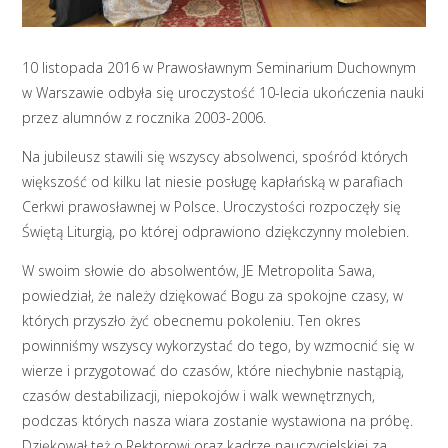
10 listopada 2016 w Prawosławnym Seminarium Duchownym
w Warszawie odbyła się uroczystość 10-lecia ukończenia nauki
przez alumnów z rocznika 2003-2006.
Na jubileusz stawili się wszyscy absolwenci, spośród których
większość od kilku lat niesie posługę kapłańską w parafiach
Cerkwi prawosławnej w Polsce. Uroczystości rozpoczęły się
Świętą Liturgią, po której odprawiono dziękczynny molebien.
W swoim słowie do absolwentów, JE Metropolita Sawa,
powiedział, że należy dziękować Bogu za spokojne czasy, w
których przyszło żyć obecnemu pokoleniu. Ten okres
powinniśmy wszyscy wykorzystać do tego, by wzmocnić się w
wierze i przygotować do czasów, które niechybnie nastąpią,
czasów destabilizacji, niepokojów i walk wewnętrznych,
podczas których nasza wiara zostanie wystawiona na próbę.
Dziękował też o.Rektorowi oraz kadrze nauczycielskiej za