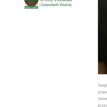
Święt
prawo
Semin
przed