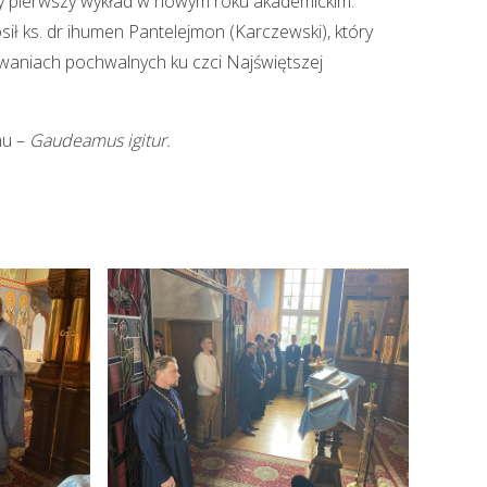
ony pierwszy wykład w nowym roku akademickim.
sił ks. dr ihumen Pantelejmon (Karczewski), który
zwaniach pochwalnych ku czci Najświętszej
nu –
Gaudeamus igitur.