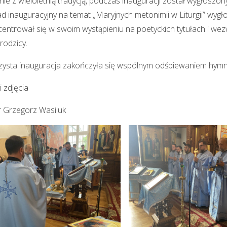
ie z wieloletnią tradycją, podczas inauguracji został wygłosz
d inauguracyjny na temat „Maryjnych metonimii w Liturgii” wygło
entrował się w swoim wystąpieniu na poetyckich tytułach i we
odzicy.
zysta inauguracja zakończyła się wspólnym odśpiewaniem hym
i zdjęcia
r Grzegorz Wasiluk