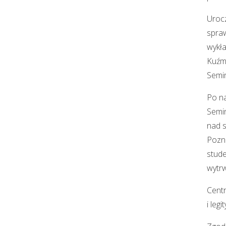
Urocz
spraw
wykła
Kuźmą
Semin
Po na
Semin
nad s
Pozna
stude
wytrw
Centr
i leg