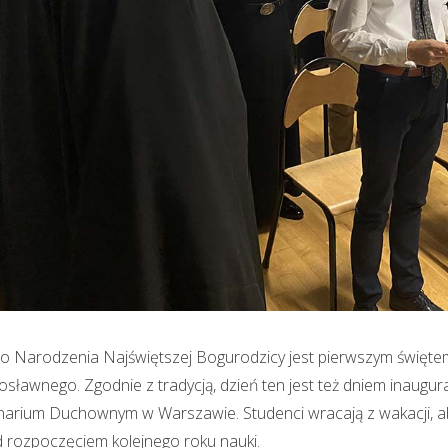
o Narodzenia Najświętszej Bogurodzicy jest pierwszym świętem
sławnego. Zgodnie z tradycją, dzień ten jest też dniem inaug
arium Duchownym w Warszawie. Studenci wracają z wakacji, aby
 rozpoczęciem kolejnego roku nauki.