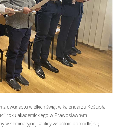
 z dwunastu wielkich świąt w kalendarzu Kościoła
uracji roku akademickiego w Prawosławnym
 w seminaryjnej kaplicy wspólnie pomodlić się