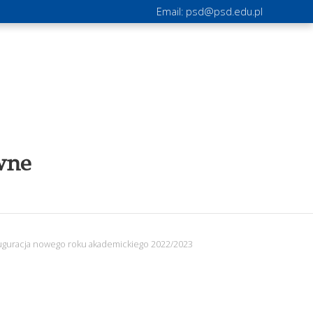
Email:
psd@psd.edu.pl
wne
uguracja nowego roku akademickiego 2022/2023