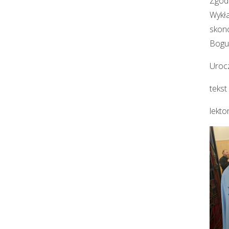
Zgodn
Wykła
skonc
Bogur
Uroc
tekst 
lekto