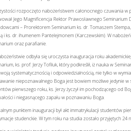
ystości rozpoczęto nabożeństwem całonocnego czuwania w prz
ował Jego Magnificencja Rektor Prawosławnego Seminarium Duc
dowcami – Prorektorem Seminarium ks. dr. Tomaszem Stempa, ks.
 i ks. dr. ihumenem Pantelejmonem (Karczewskim). W nabożeńst
arium oraz parafianie.
bożeństwie odbyła się uroczysta inauguracja roku akademickie
arium, ks. prof. Jerzy Tofiluk, który podkreślił, iż nauka w Sem
woją systematycznością i odpowiedzialnością, nie tylko w wymi
wanie niepoznawalnego Boga jest bowiem możliwe jedynie w sy
ntów pierwszego roku, ks. Jerzy życzył im pochodzącego od Bo
ałości i niegasnącego zapału w poznawaniu Boga.
alnym punktem inauguracji był akt immatrykulacji studentów pie
itymacje studenckie. W tym roku na studia zostało przyjętych 2