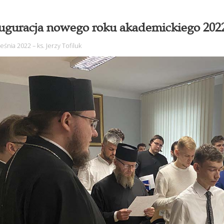
uguracja nowego roku akademickiego 202
ześnia 2022
–
ks. Jerzy Tofiluk