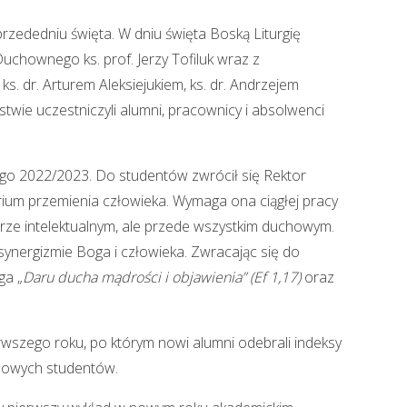
ededniu święta. W dniu święta Boską Liturgię
hownego ks. prof. Jerzy Tofiluk wraz z
 dr. Arturem Aleksiejukiem, ks. dr. Andrzejem
wie uczestniczyli alumni, pracownicy i absolwenci
go 2022/2023. Do studentów zwrócił się Rektor
inarium przemienia człowieka. Wymaga ona ciągłej pracy
arze intelektualnym, ale przede wszystkim duchowym.
nergizmie Boga i człowieka. Zwracając się do
ga „
Daru ducha mądrości i objawienia” (Ef 1,17)
oraz
rwszego roku, po którym nowi alumni odebrali indeksy
4 nowych studentów.