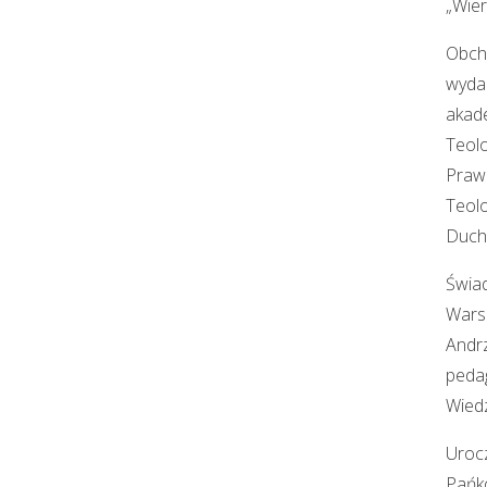
„Wie
Obcho
wydar
akade
Teolo
Prawo
Teolo
Duch
Świad
Warsz
Andrz
pedag
Wiedz
Urocz
Pańko