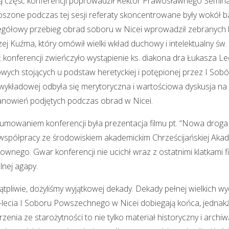
 część konferencji poprowadził Rektor Prawosławnego Seminari
szone podczas tej sesji referaty skoncentrowane były wokół ba
gółowy przebieg obrad soboru w Nicei wprowadził zebranych ks.
ej Kuźma, który omówił wielki wkład duchowy i intelektualny ś
 konferencji zwieńczyło wystąpienie ks. diakona dra Łukasza Le
wych stojących u podstaw heretyckiej i potępionej przez I So
 wykładowej odbyła się merytoryczna i wartościowa dyskusja na
anowień podjętych podczas obrad w Nicei.
mowaniem konferencji była prezentacja filmu pt. “Nowa droga 
współpracy ze środowiskiem akademickim Chrześcijańskiej Aka
wnego. Gwar konferencji nie ucichł wraz z ostatnimi klatkami 
lnej agapy.
tpliwie, dożyliśmy wyjątkowej dekady. Dekady pełnej wielkich w
lecia I Soboru Powszechnego w Nicei dobiegają końca, jednakże
zenia ze starożytności to nie tylko materiał historyczny i arch