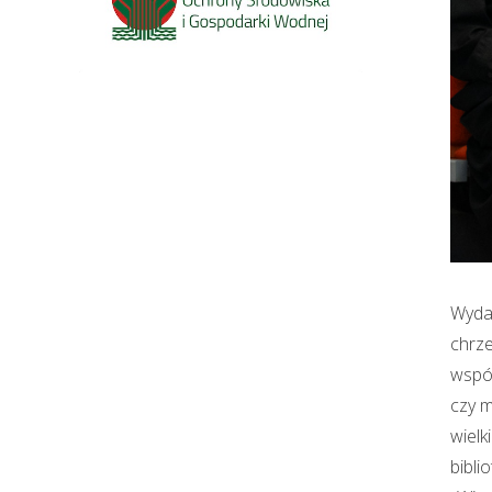
Wydar
chrze
wspól
czy 
wielk
bibli