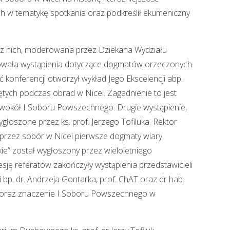
ch w tematykę spotkania oraz podkreślił ekumeniczny
 z nich, moderowana przez Dziekana Wydziału
mowała wystąpienia dotyczące dogmatów orzeczonych
konferencji otworzył wykład Jego Ekscelencji abp.
tych podczas obrad w Nicei. Zagadnienie to jest
 wokół I Soboru Powszechnego. Drugie wystąpienie,
ygłoszone przez ks. prof. Jerzego Tofiluka. Rektor
zez sobór w Nicei pierwsze dogmaty wiary
skie” został wygłoszony przez wieloletniego
sję referatów zakończyły wystąpienia przedstawicieli
ji bp. dr. Andrzeja Gontarka, prof. ChAT oraz dr hab.
cję oraz znaczenie I Soboru Powszechnego w