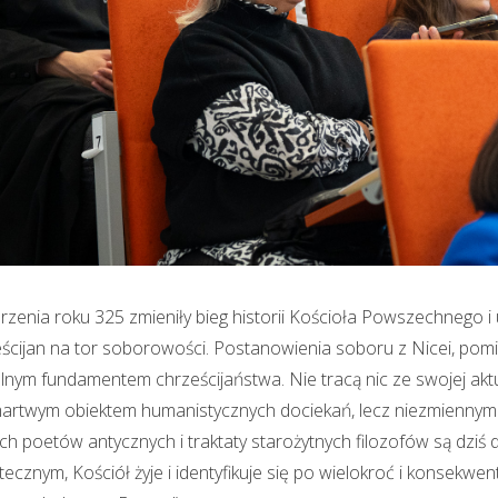
zenia roku 325 zmieniły bieg historii Kościoła Powszechnego 
ścijan na tor soborowości. Postanowienia soboru z Nicei, pomi
nym fundamentem chrześcijaństwa. Nie tracą nic ze swojej akt
martwym obiektem humanistycznych dociekań, lecz niezmiennym
ich poetów antycznych i traktaty starożytnych filozofów są dziś
otecznym, Kościół żyje i identyfikuje się po wielokroć i konse