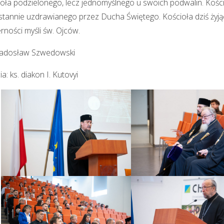
oła podzielonego, lecz jednomyślnego u swoich podwalin. Kośc
tannie uzdrawianego przez Ducha Świętego. Kościoła dziś żyją
rności myśli św. Ojców.
 Radosław Szwedowski
ia: ks. diakon I. Kutovyi