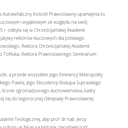
ki Autokefaliczny Kościół Prawosławny upamiętnia to
kluczowym i wyjątkowym ze względu na swój
5 r. odbyła się w Chrześcijańskiej Akademii
jatywy rektorów kluczowych dla polskiego
ńkowskiego, Rektora Chrześcijańskiej Akademii
zego Tofiluka, Rektora Prawosławnego Seminarium
ób, a przede wszystkim Jego Eminencji Metropolity
kiego Pawła, Jego Ekscelencji Biskupa Supraskiego
h, licznie zgromadzonego duchowieństwa, kadry
ej się do tegorocznej Olimpiady Prawosławnej
demii Teologicznej, abp prof. dr hab. Jerzy
soboru w Nicei na historię i teraźniejszość