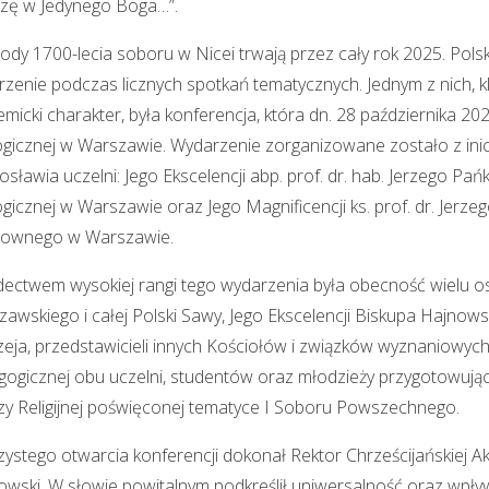
rzę w Jedynego Boga…”.
dy 1700-lecia soboru w Nicei trwają przez cały rok 2025. Pols
zenie podczas licznych spotkań tematycznych. Jednym z nich, 
micki charakter, była konferencja, która dn. 28 października 202
gicznej w Warszawie. Wydarzenie zorganizowane zostało z inic
sławia uczelni: Jego Ekscelencji abp. prof. dr. hab. Jerzego Pa
gicznej w Warszawie oraz Jego Magnificencji ks. prof. dr. Jer
ownego w Warszawie.
ectwem wysokiej rangi tego wydarzenia była obecność wielu os
awskiego i całej Polski Sawy, Jego Ekscelencji Biskupa Hajnows
eja, przedstawicieli innych Kościołów i związków wyznaniowyc
ogicznej obu uczelni, studentów oraz młodzieży przygotowując
y Religijnej poświęconej tematyce I Soboru Powszechnego.
ystego otwarcia konferencji dokonał Rektor Chrześcijańskiej Aka
wski. W słowie powitalnym podkreślił uniwersalność oraz wpływ 