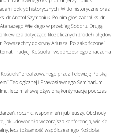
um Duchownego ks. prof. dr Jerzy Tofiluk.
dań i odkryć historycznych. W tło historyczne oraz
 dr Anatol Szymaniuk. Po nim głos zabrał ks. dr
w. Atanazego Wielkiego w przebieg Soboru. Drugą
onkiewicza dotyczące filozoficznych źródeł i błędów
bór Powszechny doktryny Ariusza. Po zakończonej
 temat Tradycji Kościoła i współczesnego znaczenia
Kościoła” zrealizowanego przez Telewizję Polską
demii Teologicznej i Prawosławnego Seminarium
filmu, lecz miał swą ożywioną kontynuację podczas
ydarzeń, rocznic, wspomnień i jubileuszy. Obchody
, jak udowodniła wczorajsza konferencja, wielkie
iwalny, lecz tożsamość współczesnego Kościoła.