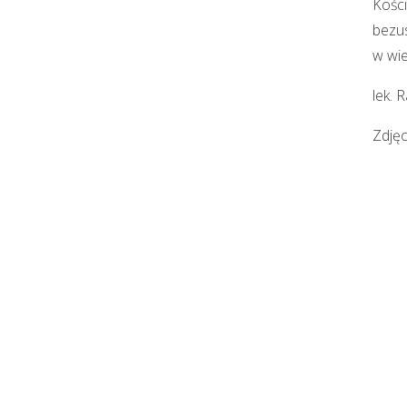
Kości
bezus
w wie
lek.
Zdjęc