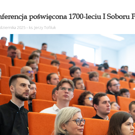
ferencja poświęcona 1700-leciu I Soboru
dziernika 2025
–
ks. Jerzy Tofiluk