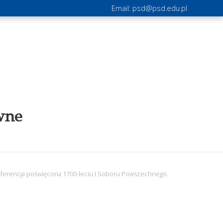
Email:
psd@psd.edu.pl
wne
ferencja poświęcona 1700-leciu I Soboru Powszechnego.