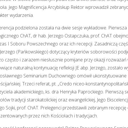
oła. Jego Magnificencja Arcybiskup Rektor wprowadził zebrany
kter wydarzenia.
rencja podzielona została na dwie sesje wykładowe. Pierwsza
gicznego ChAT, dr hab. Jerzego Ostapczuka, prof. ChAT obej
as I Soboru Powszechnego oraz ich recepcji. Zasadniczą część 
 Jerzego (Pańkowskiego) dotyczący kryteriów soborowości podję
o często i zarazem niesłusznie pomijane przy okazji rozważań
wiące naturalną kontynuację refleksji JE abp. Jerzego, zostało w
osławnego Seminarium Duchownego omówił ukonstytuowane pr
ścijańskiej. Trzeci referat, pt. „Credo niceo-konstantynopolitań
yciela akademickiego, ks. dra Henryka Paprockiego. Pierwszą se
ołów tradycji starokatolickiej oraz ewangelickiej, Jego Ekscelenc
go Sojki, prof. ChAT. Prelegenci przedstawili zebranym recep
zentowanych przez nich Kościołach i tradycjach.