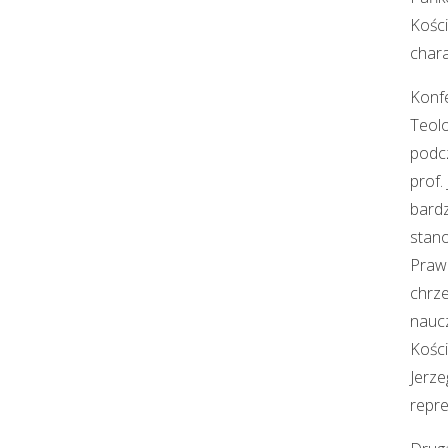
Kości
chara
Konfe
Teolo
podcz
prof.
bardz
stano
Praw
chrze
naucz
Kości
Jerze
repre