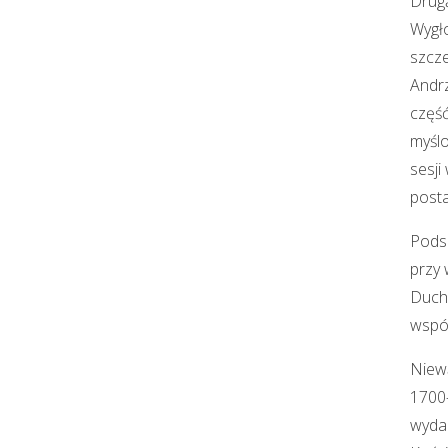
Drugą
Wygło
szcze
Andrz
część
myślo
sesji
post
Podsu
przy 
Ducho
wspó
Niewą
1700-
wydar