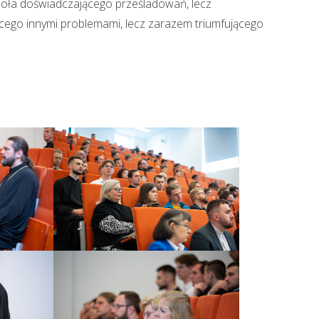
ioła doświadczającego prześladowań, lecz
cego innymi problemami, lecz zarazem triumfującego