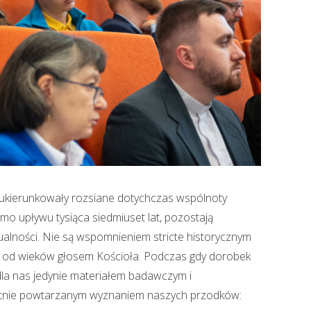
i ukierunkowały rozsiane dotychczas wspólnoty
mo upływu tysiąca siedmiuset lat, pozostają
ualności. Nie są wspomnieniem stricte historycznym
 od wieków głosem Kościoła. Podczas gdy dorobek
 dla nas jedynie materiałem badawczym i
kwentnie powtarzanym wyznaniem naszych przodków: